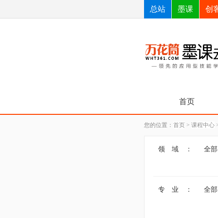
总站
墨课
创
首页
您的位置：
首页
>
课程中心
领 域 ：
全部
专 业 ：
全部