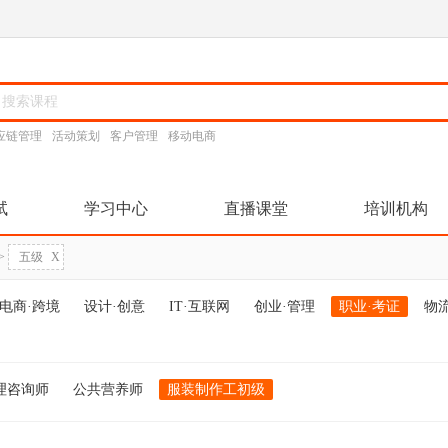
应链管理
活动策划
客户管理
移动电商
试
学习中心
直播课堂
培训机构
>
五级
X
电商·跨境
设计·创意
IT·互联网
创业·管理
职业·考证
物
理咨询师
公共营养师
服装制作工初级