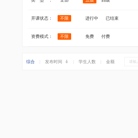
类 型 ：
全部
五级
四级
开课状态：
不限
进行中
已结束
资费模式：
不限
免费
付费
综合
|
发布时间
|
学生人数
|
金额