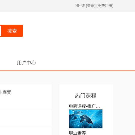
HI~请 [
登录
] [
免费注册
]
搜索
用户中心
流·商贸
热门课程
电商课程-推广岗位
职业素养