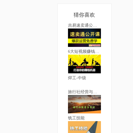
猜你喜欢
吉易速卖通公开课录播
6大短视频赚钱套路
焊工-中级
旅行社经营与管理
铣工技能