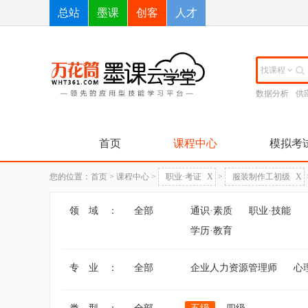
总站
墨课
创客
人才
找课程
数据分析
供
首页
课程中心
模拟考
您的位置：
首页
>
课程中心
>
职业·考证
X
>
服装制作工初级
X
领 域 ：
全部
通识·素质
职业·技能
学历·教育
专 业 ：
全部
企业人力资源管理师
心