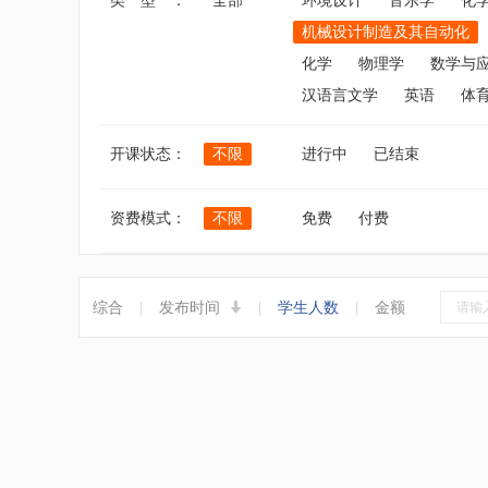
类 型 ：
全部
环境设计
音乐学
化
机械设计制造及其自动化
化学
物理学
数学与
汉语言文学
英语
体
开课状态：
不限
进行中
已结束
资费模式：
不限
免费
付费
综合
|
发布时间
|
学生人数
|
金额