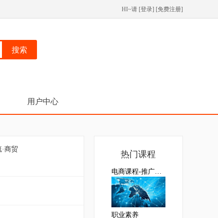
HI~请 [
登录
] [
免费注册
]
搜索
用户中心
流·商贸
热门课程
电商课程-推广岗位
职业素养