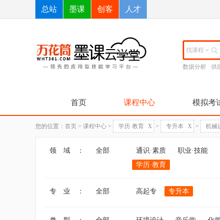
总站
墨课
创客
人才
找课程
数据分析
供
首页
课程中心
模拟考
您的位置：
首页
>
课程中心
>
学历·教育
X
>
专升本
X
>
机械
领 域 ：
全部
通识·素质
职业·技能
学历·教育
专 业 ：
全部
高起专
专升本