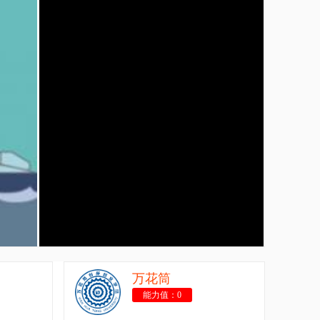
万花筒
能力值：0