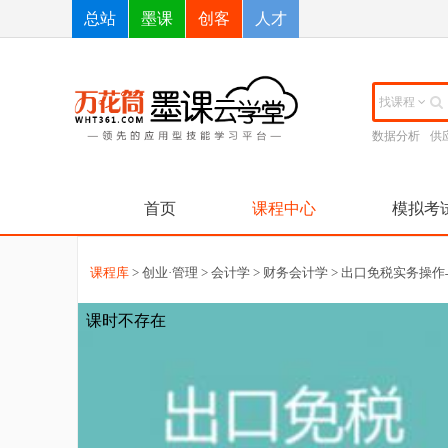
总站
墨课
创客
人才
找课程
数据分析
供
首页
课程中心
模拟考
课程库
>
创业·管理
>
会计学
>
财务会计学
> 出口免税实务操