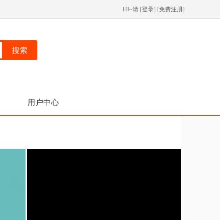
HI~请 [
登录
] [
免费注册
]
搜索
用户中心